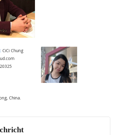
:
CiCi Chung
oud.com
20325
ong, China.
chricht