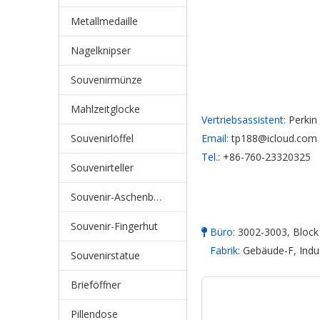
Metallmedaille
Nagelknipser
Souvenirmünze
Mahlzeitglocke
Vertriebsassistent:
Perkin
Email:
tp188@icloud.com
Souvenirlöffel
Tel.:
+86-760-23320325
Souvenirteller
Souvenir-Aschenbecher
Souvenir-Fingerhut
Büro:
3002-3003, Block 

Fabrik:
Gebäude-F, Indus
Souvenirstatue
Brieföffner
Pillendose