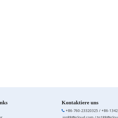
inks
Kontaktiere uns
+86-760-23320325 / +86-134

ur
isp88@icloud.com
/
tp188@iclo