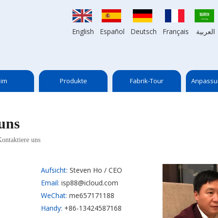
English
Español
Deutsch
Français
العربية
im
Produkte
Fabrik-Tour
Anpassu
uns
ontaktiere uns
Aufsicht:
Steven Ho / CEO
Email:
isp88@icloud.com
WeChat:
me657171188
Handy:
+86-13424587168